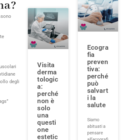
ena?
ossono
te
Ecogra
fia
preven
Visita
muscolari
tiva:
derma
otidiane
perché
tologic
rollo degli
può
a:
salvart
perché
i la
non è
lags”
salute
solo
una
Siamo
questi
abituati a
one
pensare
estetic
all’ecografi