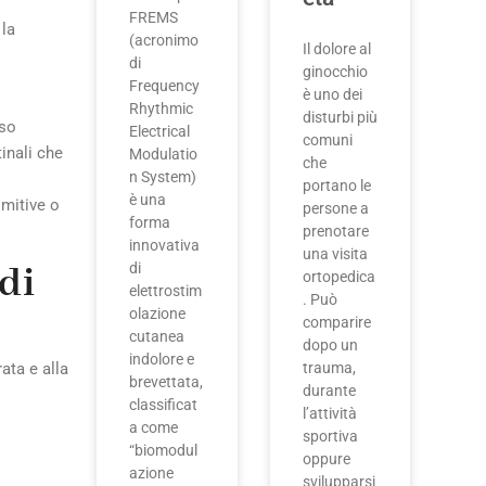
FREMS
la
(acronimo
Il dolore al
di
ginocchio
Frequency
è uno dei
Rhythmic
disturbi più
uso
Electrical
comuni
tinali che
Modulatio
che
n System)
portano le
è una
imitive o
persone a
forma
prenotare
innovativa
una visita
di
di
ortopedica
elettrostim
. Può
olazione
comparire
cutanea
dopo un
indolore e
trauma,
ata e alla
brevettata,
durante
classificat
l’attività
a come
sportiva
“biomodul
oppure
azione
svilupparsi