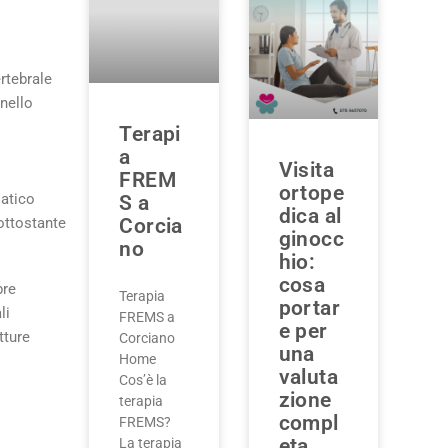
rtebrale
anello
Terapi
a
Visita
FREM
ortope
iatico
S a
dica al
ottostante
Corcia
ginocc
no
hio:
cosa
bre
Terapia
portar
li
FREMS a
e per
tture
Corciano
una
Home
valuta
Cos’è la
zione
terapia
compl
FREMS?
eta
La terapia