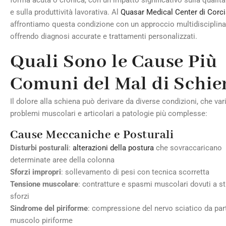
forma acuta o cronica, con un impatto significativo sulla qualità 
e sulla produttività lavorativa. Al
Quasar Medical Center di Corc
affrontiamo questa condizione con un approccio multidisciplina
offrendo diagnosi accurate e trattamenti personalizzati.
Quali Sono le Cause Più
Comuni del Mal di Schie
Il dolore alla schiena può derivare da diverse condizioni, che va
problemi muscolari e articolari a patologie più complesse:
Cause Meccaniche e Posturali
Disturbi posturali
:
alterazioni della postura
che sovraccaricano
determinate aree della colonna
Sforzi impropri
: sollevamento di pesi con tecnica scorretta
Tensione muscolare
: contratture e spasmi muscolari dovuti a s
sforzi
Sindrome del piriforme
: compressione del nervo sciatico da par
muscolo piriforme