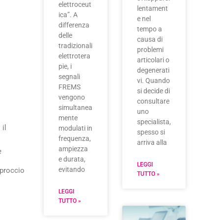
elettroceut
lentament
ica”. A
e nel
differenza
tempo a
delle
causa di
tradizionali
problemi
elettrotera
articolari o
pie, i
degenerati
segnali
vi. Quando
FREMS
si decide di
vengono
consultare
simultanea
uno
mente
specialista,
 il
modulati in
spesso si
frequenza,
arriva alla
ampiezza
e
e durata,
LEGGI
evitando
pproccio
TUTTO »
LEGGI
TUTTO »