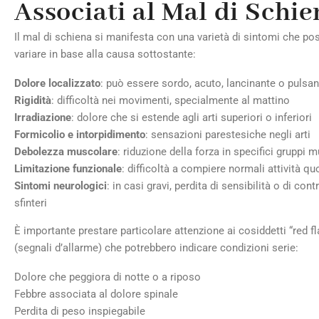
Associati al Mal di Schi
Il mal di schiena si manifesta con una varietà di sintomi che p
variare in base alla causa sottostante:
Dolore localizzato
: può essere sordo, acuto, lancinante o pulsan
Rigidità
: difficoltà nei movimenti, specialmente al mattino
Irradiazione
: dolore che si estende agli arti superiori o inferiori
Formicolio e intorpidimento
: sensazioni parestesiche negli arti
Debolezza muscolare
: riduzione della forza in specifici gruppi 
Limitazione funzionale
: difficoltà a compiere normali attività qu
Sintomi neurologici
: in casi gravi, perdita di sensibilità o di cont
sfinteri
È importante prestare particolare attenzione ai cosiddetti “red f
(segnali d’allarme) che potrebbero indicare condizioni serie:
Dolore che peggiora di notte o a riposo
Febbre associata al dolore spinale
Perdita di peso inspiegabile