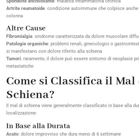
Spondilite anchilosante
: malattia infiammatoria cronica
Artrite reumatoide
: condizione autoimmune che colpisce anche 
colonna
Altre Cause
Fibromialgia
: sindrome caratterizzata da dolore muscolare diff
Patologie organiche
: problemi renali, ginecologici o gastrointes
si manifestano con dolore riferito alla schiena
Tumori
: raramente, il dolore può essere sintomo di neoplasie pr
metastatiche
Come si Classifica il Mal 
Schiena?
Il mal di schiena viene generalmente classificato in base alla dur
localizzazione:
In Base alla Durata
Acuto
: dolore improvviso che dura meno di 6 settimane