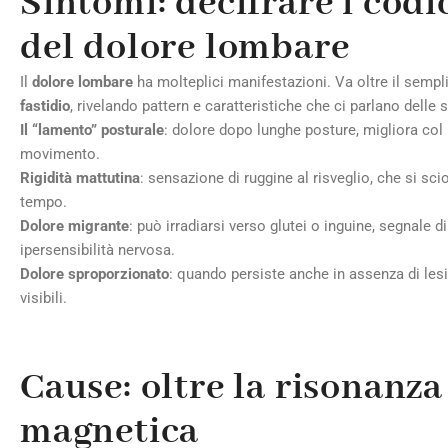
Sintomi: decifrare i codi
del dolore lombare
Il
dolore lombare
ha molteplici manifestazioni. Va oltre il sempl
fastidio
, rivelando pattern e caratteristiche che ci parlano delle s
Il “lamento” posturale
: dolore dopo lunghe posture, migliora col
movimento.
Rigidità mattutina
: sensazione di ruggine al risveglio, che si sci
tempo.
Dolore migrante
: può irradiarsi verso glutei o inguine, segnale di
ipersensibilità nervosa.
Dolore sproporzionato
: quando persiste anche in assenza di les
visibili.
Cause: oltre la risonanza
magnetica