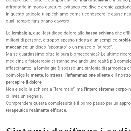
Comprendere tutte le componenti del
mal di schiena
è il primo 
affrontarlo in modo duraturo, evitando recidive e cronicizzazione
In questo articolo ti spieghiamo come riconoscere le cause na
quali terapie funzionano davvero.
La
lombalgia
, quel fastidioso dolore alla
bassa schiena
che affl
milioni di persone, è troppo spesso ridotta a un semplice
probl
meccanico
: un disco “spostato” o un muscolo “stirato”.
Ma se guardassimo oltre la pura biomeccanica? Le ultime ricerc
medicina e fisioterapia ci stanno svelando una realtà più compl
affascinante: la lombalgia è spesso una sinfonia disarmonica c
coinvolge la
mente
, lo
stress
, l’
infiammazione silente
e il nostr
percepire il dolore
.
Non è solo la schiena a “fare male”, ma l’
intero sistema corpo-
ci invia un segnale.
Comprendere questa complessità è il primo passo per un
appro
terapeutico realmente efficace
.