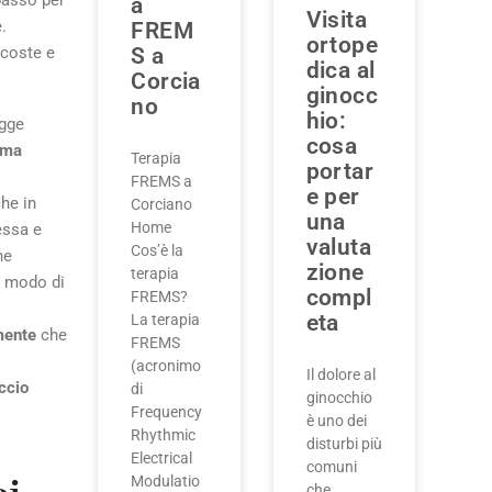
passo per
a
Visita
.
FREM
ortope
scoste e
S a
dica al
Corcia
ginocc
no
hio:
igge
cosa
ema
Terapia
portar
FREMS a
e per
he in
Corciano
una
Home
essa e
valuta
Cos’è la
he
zione
terapia
o modo di
compl
FREMS?
eta
La terapia
mente
che
FREMS
(acronimo
Il dolore al
ccio
di
ginocchio
Frequency
è uno dei
Rhythmic
disturbi più
Electrical
comuni
Modulatio
che