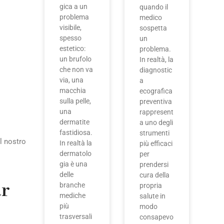
gica a un
quando il
problema
medico
visibile,
sospetta
spesso
un
estetico:
problema.
un brufolo
In realtà, la
che non va
diagnostic
via, una
a
macchia
ecografica
sulla pelle,
preventiva
una
rappresent
dermatite
a uno degli
fastidiosa.
strumenti
l nostro
In realtà la
più efficaci
dermatolo
per
gia è una
prendersi
delle
cura della
ar
branche
propria
mediche
salute in
più
modo
trasversali
consapevo