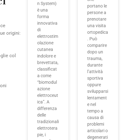
ci
n System)
portano le
è una
persone a
forma
prenotare
innovativa
ice
una visita
di
ortopedica
ue origini:
elettrostim
. Può
olazione
comparire
cutanea
dopo un
oglie col
indolore e
trauma,
brevettata,
durante
classificat
l’attività
a come
sportiva
“biomodul
oppure
ioni
azione
svilupparsi
elettroceut
lentament
ica”. A
e nel
differenza
tempo a
delle
causa di
tradizionali
problemi
elettrotera
articolari o
pie, i
degenerati