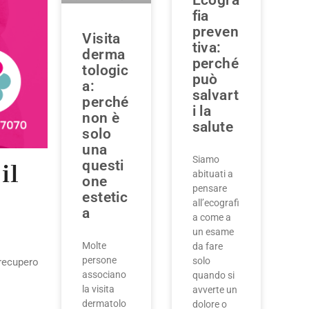
Ecogra
fia
preven
Visita
tiva:
derma
perché
tologic
può
a:
salvart
perché
i la
non è
salute
solo
una
Siamo
questi
il
abituati a
one
pensare
estetic
all’ecografi
a
a come a
un esame
Molte
da fare
persone
solo
 recupero
associano
quando si
la visita
avverte un
dermatolo
dolore o