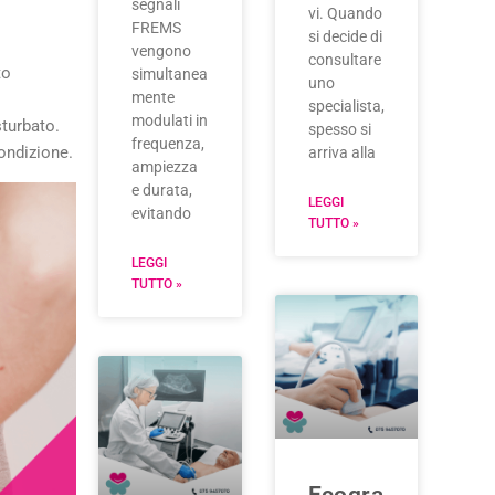
segnali
vi. Quando
FREMS
si decide di
vengono
consultare
to
simultanea
uno
mente
specialista,
modulati in
sturbato.
spesso si
frequenza,
condizione.
arriva alla
ampiezza
e durata,
LEGGI
evitando
TUTTO »
LEGGI
TUTTO »