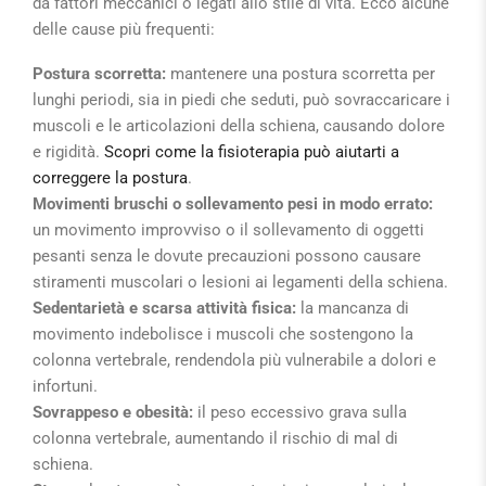
da fattori meccanici o legati allo stile di vita. Ecco alcune
delle cause più frequenti:
Postura scorretta:
mantenere una postura scorretta per
lunghi periodi, sia in piedi che seduti, può sovraccaricare i
muscoli e le articolazioni della schiena, causando dolore
e rigidità.
Scopri come la fisioterapia può aiutarti a
correggere la postura
.
Movimenti bruschi o sollevamento pesi in modo errato:
un movimento improvviso o il sollevamento di oggetti
pesanti senza le dovute precauzioni possono causare
stiramenti muscolari o lesioni ai legamenti della schiena.
Sedentarietà e scarsa attività fisica:
la mancanza di
movimento indebolisce i muscoli che sostengono la
colonna vertebrale, rendendola più vulnerabile a dolori e
infortuni.
Sovrappeso e obesità:
il peso eccessivo grava sulla
colonna vertebrale, aumentando il rischio di mal di
schiena.