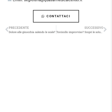
Email:
segreteria@quasarmedicalcenter.it
CONTATTACI
PRECEDENTE
SUCCESSIVO
Dolore alle ginocchia salendo le scale?
Torcicollo improvviso? Scopri le soluzioni efficaci